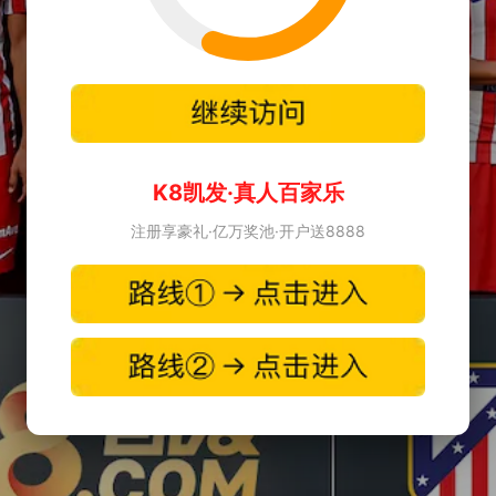
K8凯发·真人百家乐
注册享豪礼·亿万奖池·开户送8888